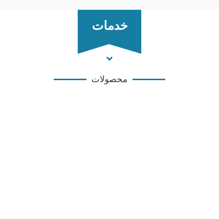
خدمات
محصولات
گروه کالوت (تاسیس 1351)
اعتبار ما بیش از 50 سال سابقه ما
Protect Today For Tomorrow