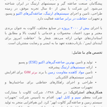
 صنعت صاعقه گیر و سیستمهای ارتینگ در ایران شناخته
می‌شود. این شرکت با بیش از ۵۰ سال تجربه موفق، در زمینه
امین و اجرای
سیستم‌های ارتینگ
،
صاعقه‌گیرهای اکتیو
و پسیو،
حفاظت در برابر صاعقه
فعالیت دارد.
بیش از ۲۰۰۰ پروژه
در صنایع مختلف، کالوت به عنوان برندی
ورد اعتماد، محصولات و خدماتی با کیفیت بالا و مطابق با
دهای جهانی ارائه می‌دهد. شعار ما: “حفاظت امروز برای
ایمن”، بازتاب‌دهنده تعهد ما به ایمنی و رضایت مشتریان است.
 ما شامل:
ید و تامین
بهترین صاعقه‌گیرهای اکتیو (ESE)
و پسیو
ئه
سیستم‌های ارتینگ
پیشرفته
مین
مواد کاهنده مقاومت زمین
با برند
برتر GIM
برای افزایش
نی سیستم‌های الکتریکی
احی و اجرای راهکارهای حفاظتی برای ساختمان‌ها و
هیزات صنعتی
ای استراتژیک:
در سال ۱۳۸۸، شرکت کالوت با مشارکت
عظم
سیم و کابل ابهر
، اقدام به تأسیس شرکت “تجهیزات
ن و صاعقه‌گیر کالوت ابهر” کرد. این هم‌افزایی منجر به تولید