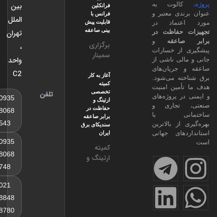
آلودگی
بین
وت به
فرانکلین
هوا و
ی معتبر و
فرانس با
الملل
وقوع
قابلیت پیش
تماد در
بینی صاعقه
تهران
حفاظت در
صاعقه
عقه
و
توسط
برگزاری
،
ز خسارات
بسیاری از
سمینار
واحد
ی ناشی از
متخصصان
نسل جدید
ریان‌های
C2
صاعقه
صاعقه
آغاز به کار
ه می‌شود.
مطرح
کمیته
گیرهای
مین امنیت
تخصصی
تلفن
شده
الکترونیکی
 پروژه‌های
0935
ارتینگ و
است، اما
فرانکلین
تجاری و
حفاظت در
8068
یک
فرانس
نی با
برابر صاعقه
543
وضعیت
ز بالاترین
Franklin
سندیکای برق
های جهانی
ایران
France
0935
مدل
کمیته
8068
Active4D
ارتینگ و
با قابلیت
حفاظت در
748
پیش بینی
برابر
021
صاعقه در
صاعقه
سالن
سندیکای
8848
سندیکای
برق ایران
8780