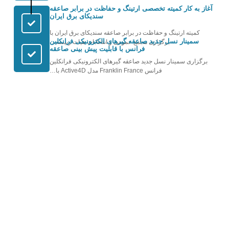
 کار کمیته تخصصی ارتینگ و حفاظت در برابر صاعقه
سندیکای برق ایران
ه ارتینگ و حفاظت در برابر صاعقه سندیکای برق ایران با
نار نسل جدید صاعقه گیرهای الکترونیکی فرانکلین
برگزاری مجمع عمومی و انتخابات هیات رییسه…
فرانس با قابلیت پیش بینی صاعقه
ی سمینار نسل جدید صاعقه گیرهای الکترونیکی فرانکلین
فرانس Franklin France مدل Active4D با…