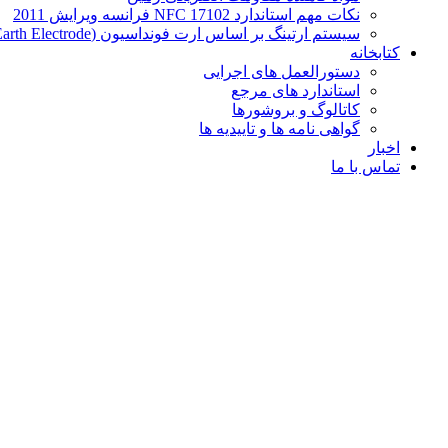
نکات مهم استاندارد NFC 17102 فرانسه ویرایش 2011
سیستم ارتینگ بر اساس ارت فونداسیون (Foundation Earth Electrode)
کتابخانه
دستورالعمل های اجرایی
استاندارد های مرجع
کاتالوگ و بروشورها
گواهی نامه ها و تاییدیه ها
اخبار
تماس با ما