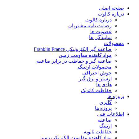
پرش
صفحه اصلی
به
درباره کالوت
محتوا
درباره کالوت
رضایت نامه مشتریان
عضویت ها
نمایندگی ها
محصولات
صاعقه گیر الکترونیکی Franklin France
مواد کاهنده مقاومت زمین
صاعقه گیر و حفاظت در برابر صاعقه
محصولات ارتینگ
جوش احتراقی
ارستر و برق گیر
هادی ها
حفاظت کاتدیک
پروژه ها
گالری
پروژه ها
اطلاعات فنی
صاعقه
ارتینگ
حفاظت ثانویه
مواد کاهنده مقاومت الکتریکی زمین