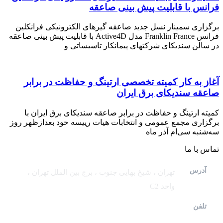
فرانس با قابلیت پیش بینی صاعقه
برگزاری سمینار نسل جدید صاعقه گیرهای الکترونیکی فرانکلین
فرانس Franklin France مدل Active4D با قابلیت پیش بینی صاعقه
در سالن سندیکای شرکتهای پیمانکار تاسیساتی و
آغاز به کار کمیته تخصصی ارتینگ و حفاظت در برابر
صاعقه سندیکای برق ایران
کمیته ارتینگ و حفاظت در برابر صاعقه سندیکای برق ایران با
برگزاری مجمع عمومی و انتخابات هیات رییسه خود بعدازظهر روز
سه‌شنبه سی‌ام آذر ماه
تماس با ما
آدرس
تهران ، شیخ بهایی جنوب ، برج بین الملل تهران ،
واحد C2
تلفن
0935 8068 748
0935 8068 543