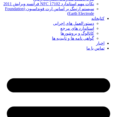
نکات مهم استاندارد NFC 17102 فرانسه ویرایش 2011
سیستم ارتینگ بر اساس ارت فونداسیون (Foundation
Earth Electrode)
کتابخانه
دستورالعمل های اجرایی
استاندارد های مرجع
کاتالوگ و بروشورها
گواهی نامه ها و تاییدیه ها
اخبار
تماس با ما