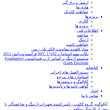
ارستر و برق گیر
هادی ها
حفاظت کاتدیک
پروژه ها
گالری
پروژه ها
اطلاعات فنی
صاعقه
ارتینگ
حفاظت ثانویه
مواد کاهنده مقاومت الکتریکی زمین
نکات مهم استاندارد NFC 17102 فرانسه ویرایش 2011
سیستم ارتینگ بر اساس ارت فونداسیون (Foundation
Earth Electrode)
کتابخانه
دستورالعمل های اجرایی
استاندارد های مرجع
کاتالوگ و بروشورها
گواهی نامه ها و تاییدیه ها
اخبار
تماس با ما