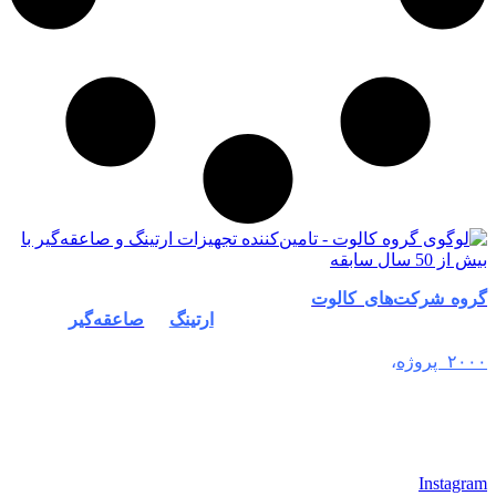
گروه شرکت‌های کالوت
از سال ۱۳۵۱ به‌عنوان پیشگام در زمینه
طراحی، تامین و اجرای سیستم‌های
ارتینگ
و
صاعقه‌گیر
فعالیت
خود را آغاز کرد. با بیش از نیم قرن تجربه و اجرای موفق بیش از
۲۰۰۰ پروژه
،
کالوت به عنوان برندی معتبر و مورد اعتماد در
تجهیزات حفاظت در برابر صاعقه
و پیشگیری از خسارات جانی و
مالی ناشی از صاعقه و جریان‌های برق شناخته می‌شود. هدف ما
تأمین امنیت و ایمنی در پروژه‌های صنعتی، تجاری و ساختمانی با
بهره‌گیری از بالاترین استانداردهای جهانی است
Instagram