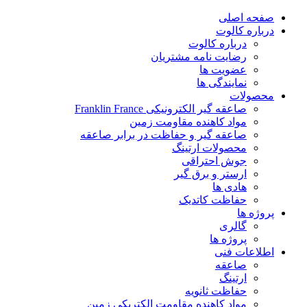
پرش
صفحه اصلی
به
درباره کالوت
محتوا
درباره کالوت
رضایت نامه مشتریان
عضویت ها
نمایندگی ها
محصولات
صاعقه گیر الکترونیکی Franklin France
مواد کاهنده مقاومت زمین
صاعقه گیر و حفاظت در برابر صاعقه
محصولات ارتینگ
جوش احتراقی
ارستر و برق گیر
هادی ها
حفاظت کاتدیک
پروژه ها
گالری
پروژه ها
اطلاعات فنی
صاعقه
ارتینگ
حفاظت ثانویه
مواد کاهنده مقاومت الکتریکی زمین