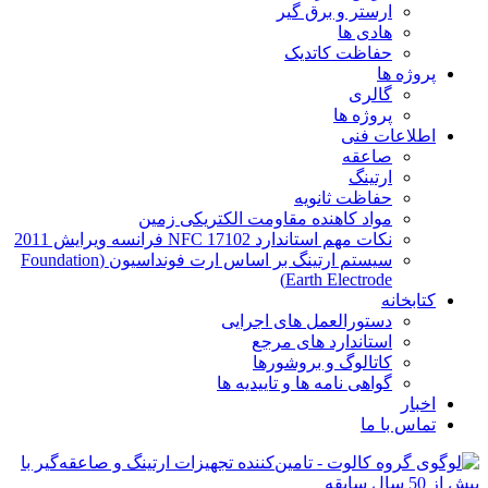
ارستر و برق گیر
هادی ها
حفاظت کاتدیک
پروژه ها
گالری
پروژه ها
اطلاعات فنی
صاعقه
ارتینگ
حفاظت ثانویه
مواد کاهنده مقاومت الکتریکی زمین
نکات مهم استاندارد NFC 17102 فرانسه ویرایش 2011
سیستم ارتینگ بر اساس ارت فونداسیون (Foundation
Earth Electrode)
کتابخانه
دستورالعمل های اجرایی
استاندارد های مرجع
کاتالوگ و بروشورها
گواهی نامه ها و تاییدیه ها
اخبار
تماس با ما