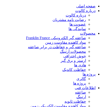
پرش
صفحه اصلی
به
درباره کالوت
محتوا
درباره کالوت
رضایت نامه مشتریان
عضویت ها
نمایندگی ها
محصولات
صاعقه گیر الکترونیکی Franklin France
مواد کاهنده مقاومت زمین
صاعقه گیر و حفاظت در برابر صاعقه
محصولات ارتینگ
جوش احتراقی
ارستر و برق گیر
هادی ها
حفاظت کاتدیک
پروژه ها
گالری
پروژه ها
اطلاعات فنی
صاعقه
ارتینگ
حفاظت ثانویه
مواد کاهنده مقاومت الکتریکی زمین