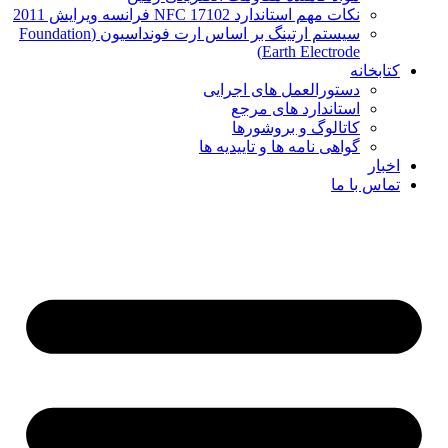
نکات مهم استاندارد NFC 17102 فرانسه ویرایش 2011
سیستم ارتینگ بر اساس ارت فونداسیون (Foundation
Earth Electrode)
کتابخانه
دستورالعمل های اجرایی
استاندارد های مرجع
کاتالوگ و بروشورها
گواهی نامه ها و تاییدیه ها
اخبار
تماس با ما