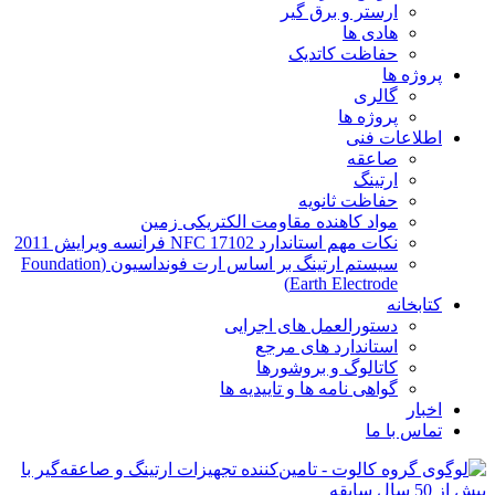
ارستر و برق گیر
هادی ها
حفاظت کاتدیک
پروژه ها
گالری
پروژه ها
اطلاعات فنی
صاعقه
ارتینگ
حفاظت ثانویه
مواد کاهنده مقاومت الکتریکی زمین
نکات مهم استاندارد NFC 17102 فرانسه ویرایش 2011
سیستم ارتینگ بر اساس ارت فونداسیون (Foundation
Earth Electrode)
کتابخانه
دستورالعمل های اجرایی
استاندارد های مرجع
کاتالوگ و بروشورها
گواهی نامه ها و تاییدیه ها
اخبار
تماس با ما