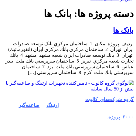
دسته پروژه ها:
بانک ها
بانک ها
ردیف پروژه مکان 1 ساختمان مرکزي بانک توسعه صادرات
ايران تهران 2 ساختمان مرکزي بانك مركزي ايران (انفورماتيك)
تهران 3 بانك توسعه صادرات ايران شعبه مشهد مشهد 4 بانك
تجارت شعبه مركزي تبریز 5 ساختمان سرپرستي بانك ملت بندر
عباس 6 ساختمان سرپرستي بانك ملت یزد 7 ساختمان
سرپرستي بانك ملت کرج 8 ساختمان سرپرستي […]
گروه شرکت‌های کالوت
از سال ۱۳۵۱ به‌عنوان پیشگام در زمینه
طراحی، تامین و اجرای سیستم‌های
ارتینگ
و
صاعقه‌گیر
فعالیت
خود را آغاز کرد. با بیش از نیم قرن تجربه و اجرای موفق بیش از
۲۰۰۰ پروژه
،
کالوت به عنوان برندی معتبر و مورد اعتماد در
تجهیزات حفاظت در برابر صاعقه
و پیشگیری از خسارات جانی و
مالی ناشی از صاعقه و جریان‌های برق شناخته می‌شود. هدف ما
تأمین امنیت و ایمنی در پروژه‌های صنعتی، تجاری و ساختمانی با