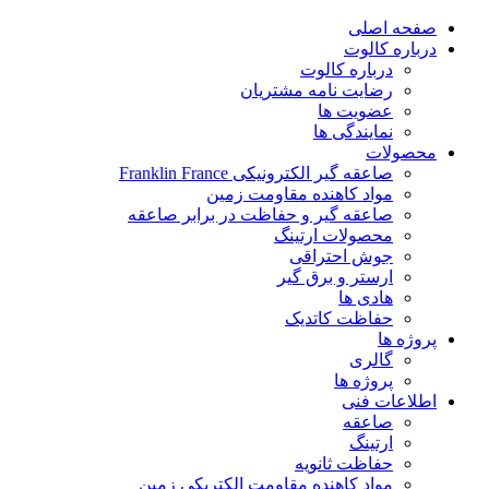
پرش
صفحه اصلی
به
درباره کالوت
محتوا
درباره کالوت
رضایت نامه مشتریان
عضویت ها
نمایندگی ها
محصولات
صاعقه گیر الکترونیکی Franklin France
مواد کاهنده مقاومت زمین
صاعقه گیر و حفاظت در برابر صاعقه
محصولات ارتینگ
جوش احتراقی
ارستر و برق گیر
هادی ها
حفاظت کاتدیک
پروژه ها
گالری
پروژه ها
اطلاعات فنی
صاعقه
ارتینگ
حفاظت ثانویه
مواد کاهنده مقاومت الکتریکی زمین