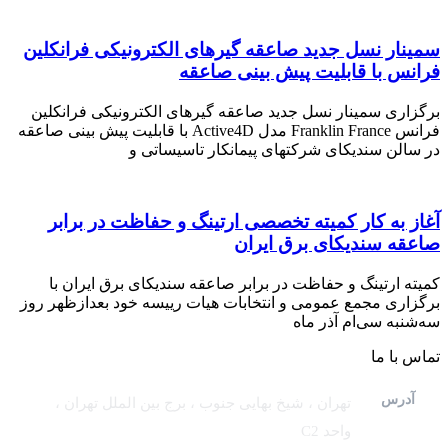
سمینار نسل جدید صاعقه گیرهای الکترونیکی فرانکلین
فرانس با قابلیت پیش بینی صاعقه
برگزاری سمینار نسل جدید صاعقه گیرهای الکترونیکی فرانکلین
فرانس Franklin France مدل Active4D با قابلیت پیش بینی صاعقه
در سالن سندیکای شرکتهای پیمانکار تاسیساتی و
آغاز به کار کمیته تخصصی ارتینگ و حفاظت در برابر
صاعقه سندیکای برق ایران
کمیته ارتینگ و حفاظت در برابر صاعقه سندیکای برق ایران با
برگزاری مجمع عمومی و انتخابات هیات رییسه خود بعدازظهر روز
سه‌شنبه سی‌ام آذر ماه
تماس با ما
آدرس
تهران ، شیخ بهایی جنوب ، برج بین الملل تهران ،
واحد C2