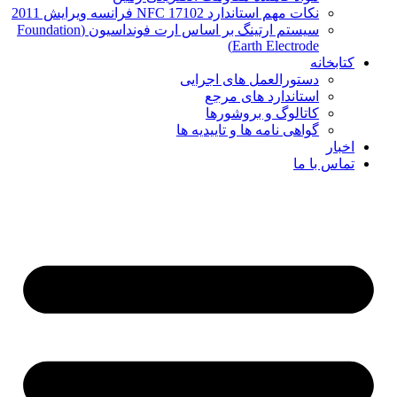
نکات مهم استاندارد NFC 17102 فرانسه ویرایش 2011
سیستم ارتینگ بر اساس ارت فونداسیون (Foundation
Earth Electrode)
کتابخانه
دستورالعمل های اجرایی
استاندارد های مرجع
کاتالوگ و بروشورها
گواهی نامه ها و تاییدیه ها
اخبار
تماس با ما