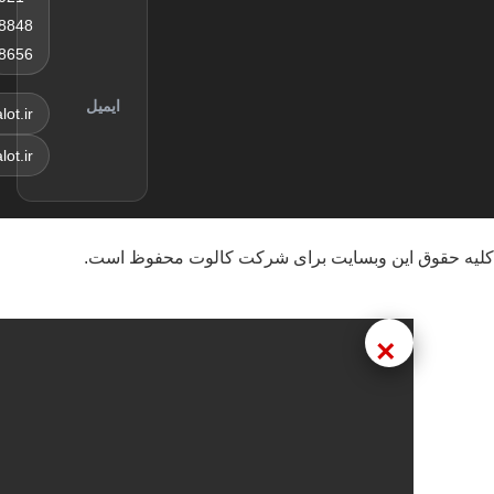
روز
8848
سه‌شنبه
8656
سی‌ام آذر
ماه
ایمیل
sales@kalot.ir
info@kalot.ir
این وبسایت برای شرکت کالوت محفوظ است.
×