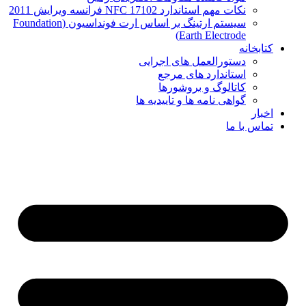
نکات مهم استاندارد NFC 17102 فرانسه ویرایش 2011
سیستم ارتینگ بر اساس ارت فونداسیون (Foundation
Earth Electrode)
کتابخانه
دستورالعمل های اجرایی
استاندارد های مرجع
کاتالوگ و بروشورها
گواهی نامه ها و تاییدیه ها
اخبار
تماس با ما