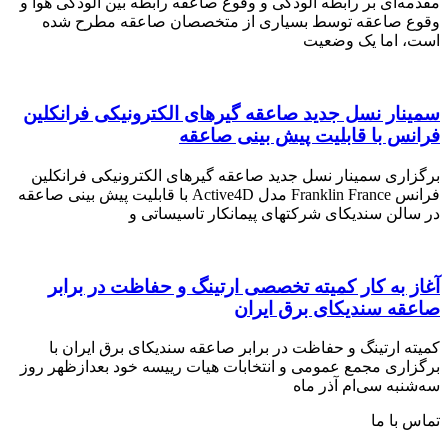
مقدمه‌ای بر رابطه آلودگی و وقوع صاعقه رابطه بین آلودگی هوا و
وقوع صاعقه توسط بسیاری از متخصصان صاعقه مطرح شده
است، اما یک وضعیت
سمینار نسل جدید صاعقه گیرهای الکترونیکی فرانکلین
فرانس با قابلیت پیش بینی صاعقه
برگزاری سمینار نسل جدید صاعقه گیرهای الکترونیکی فرانکلین
فرانس Franklin France مدل Active4D با قابلیت پیش بینی صاعقه
در سالن سندیکای شرکتهای پیمانکار تاسیساتی و
آغاز به کار کمیته تخصصی ارتینگ و حفاظت در برابر
صاعقه سندیکای برق ایران
کمیته ارتینگ و حفاظت در برابر صاعقه سندیکای برق ایران با
برگزاری مجمع عمومی و انتخابات هیات رییسه خود بعدازظهر روز
سه‌شنبه سی‌ام آذر ماه
تماس با ما