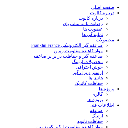
پرش
صفحه اصلی
به
درباره کالوت
محتوا
درباره کالوت
رضایت نامه مشتریان
عضویت ها
نمایندگی ها
محصولات
صاعقه گیر الکترونیکی Franklin France
مواد کاهنده مقاومت زمین
صاعقه گیر و حفاظت در برابر صاعقه
محصولات ارتینگ
جوش احتراقی
ارستر و برق گیر
هادی ها
حفاظت کاتدیک
پروژه ها
گالری
پروژه ها
اطلاعات فنی
صاعقه
ارتینگ
حفاظت ثانویه
مواد کاهنده مقاومت الکتریکی زمین