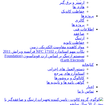
ارستر و برق گیر
هادی ها
حفاظت کاتدیک
پروژه ها
گالری
پروژه ها
اطلاعات فنی
صاعقه
ارتینگ
حفاظت ثانویه
مواد کاهنده مقاومت الکتریکی زمین
نکات مهم استاندارد NFC 17102 فرانسه ویرایش 2011
سیستم ارتینگ بر اساس ارت فونداسیون (Foundation
Earth Electrode)
کتابخانه
دستورالعمل های اجرایی
استاندارد های مرجع
کاتالوگ و بروشورها
گواهی نامه ها و تاییدیه ها
اخبار
تماس با ما