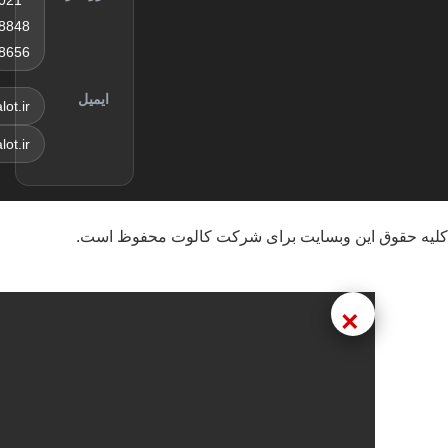
روز
8848
سه‌شنبه
8656
سی‌ام آذر
ماه
ایمیل
sales@kalot.ir
info@kalot.ir
این وبسایت برای شرکت کالوت محفوظ است.
×