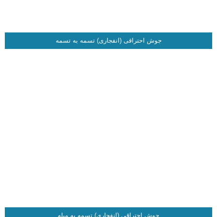
جوش احتراقی (انفجاری) تسمه به تسمه
جوش احتراقی (انفجاری) تسمه به میله