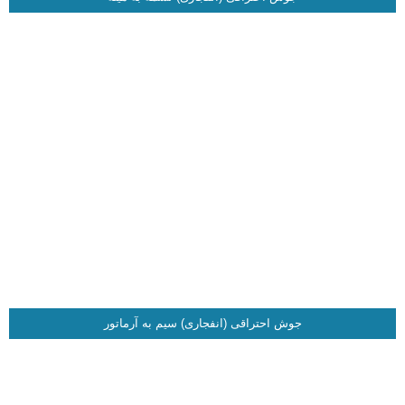
جوش احتراقی (انفجاری) سیم به آرماتور