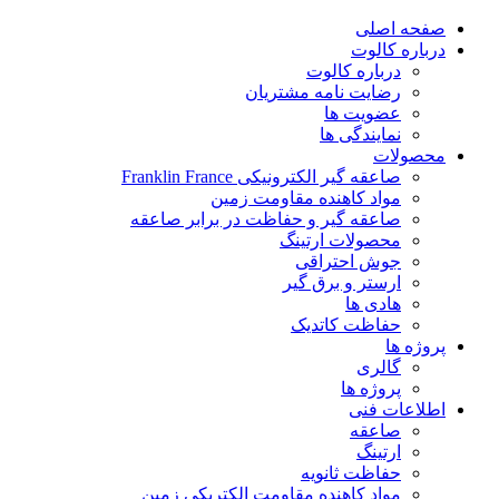
پرش
صفحه اصلی
به
درباره کالوت
محتوا
درباره کالوت
رضایت نامه مشتریان
عضویت ها
نمایندگی ها
محصولات
صاعقه گیر الکترونیکی Franklin France
مواد کاهنده مقاومت زمین
صاعقه گیر و حفاظت در برابر صاعقه
محصولات ارتینگ
جوش احتراقی
ارستر و برق گیر
هادی ها
حفاظت کاتدیک
پروژه ها
گالری
پروژه ها
اطلاعات فنی
صاعقه
ارتینگ
حفاظت ثانویه
مواد کاهنده مقاومت الکتریکی زمین