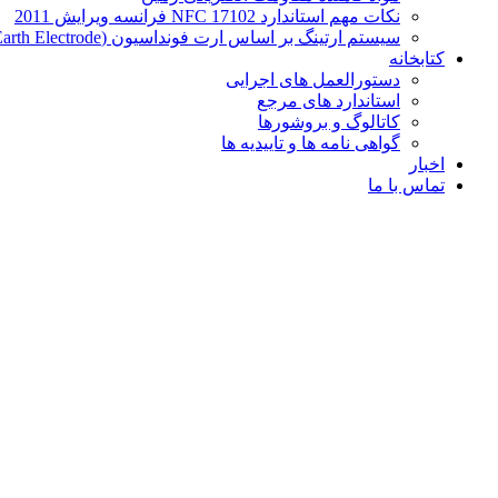
نکات مهم استاندارد NFC 17102 فرانسه ویرایش 2011
سیستم ارتینگ بر اساس ارت فونداسیون (Foundation Earth Electrode)
کتابخانه
دستورالعمل های اجرایی
استاندارد های مرجع
کاتالوگ و بروشورها
گواهی نامه ها و تاییدیه ها
اخبار
تماس با ما