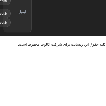
8656
سی‌ام آذر
ماه
ایمیل
sales@kalot.ir
info@kalot.ir
این وبسایت برای شرکت کالوت محفوظ است.