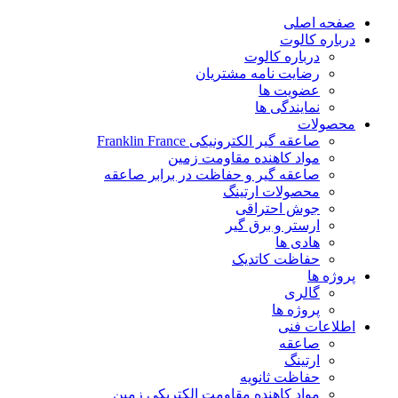
پرش
صفحه اصلی
به
درباره کالوت
محتوا
درباره کالوت
رضایت نامه مشتریان
عضویت ها
نمایندگی ها
محصولات
صاعقه گیر الکترونیکی Franklin France
مواد کاهنده مقاومت زمین
صاعقه گیر و حفاظت در برابر صاعقه
محصولات ارتینگ
جوش احتراقی
ارستر و برق گیر
هادی ها
حفاظت کاتدیک
پروژه ها
گالری
پروژه ها
اطلاعات فنی
صاعقه
ارتینگ
حفاظت ثانویه
مواد کاهنده مقاومت الکتریکی زمین