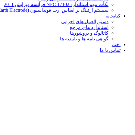
نکات مهم استاندارد NFC 17102 فرانسه ویرایش 2011
سیستم ارتینگ بر اساس ارت فونداسیون (Foundation Earth Electrode)
کتابخانه
دستورالعمل های اجرایی
استاندارد های مرجع
کاتالوگ و بروشورها
گواهی نامه ها و تاییدیه ها
اخبار
تماس با ما