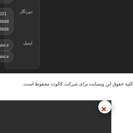
هیات
رییسه خود
دورنگار
بعدازظهر
021
روز
8848
سه‌شنبه
8656
سی‌ام آذر
ماه
ایمیل
sales@kalot.ir
info@kalot.ir
این وبسایت برای شرکت کالوت محفوظ است.
×