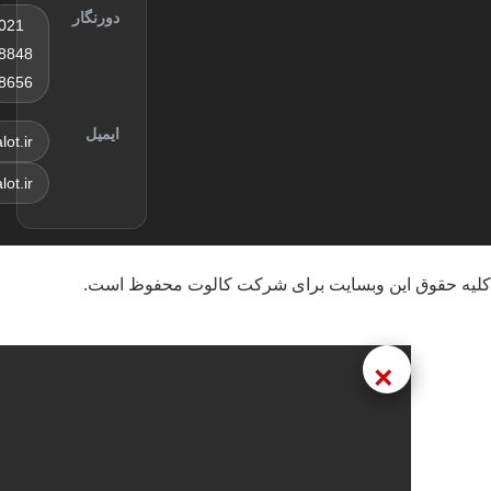
رییسه خود
دورنگار
بعدازظهر
021
روز
8848
سه‌شنبه
8656
سی‌ام آذر
ماه
ایمیل
sales@kalot.ir
info@kalot.ir
این وبسایت برای شرکت کالوت محفوظ است.
×