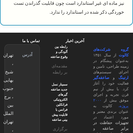
ه ای غیر استاندارد است چون قابلیت گذراندن تست
ذکر شده در استاندارد را ندارد.
آخرین اخبار
تماس با ما
رابطه بین
کت‌های
آلودگی و
آدرس
تهران
از سال ۱۳۵۱
وقوع صاعقه
پیشگام در
،
مقدمه‌ای
ی، تامین و
شیخ
بر رابطه
ستم‌های
صاعقه‌گیر
آلودگی و
بهایی
د را آغاز
وقوع
سمینار نسل
جنوب
یش از نیم
جدید صاعقه
صاعقه
 و اجرای
گیرهای
، برج
رابطه بین
الکترونیکی
 از
۲۰۰۰
آلودگی هوا
بین
فرانکلین
وت به
و وقوع
فرانس با
ی معتبر و
الملل
قابلیت پیش
صاعقه
تماد در
بینی صاعقه
تهران
توسط
حفاظت در
بسیاری از
عقه
و
برگزاری
،